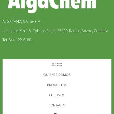
ALGACHEM, S.A. de C.V.
Los pinos Km 1.5, Col. Los Pinos, 25900, Ramos Arizpe, Coahuila.
Tel. 844 122 6180
INICIO
QUIÉNES SOMOS
PRODUCTOS
CULTIVOS
CONTACTO