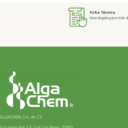
Ficha Técnica
Descárgala para más de
ALGACHEM, S.A. de C.V.
Los pinos Km 1.5, Col. Los Pinos, 25900,