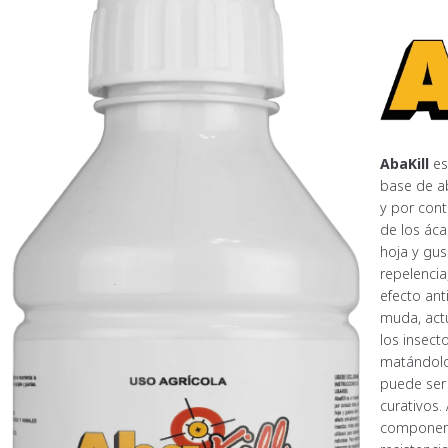
AbaKill
es
base de a
y por cont
de los áca
hoja y gus
repelencia
efecto ant
muda, act
los insect
matándolo
puede ser 
curativos.
componente