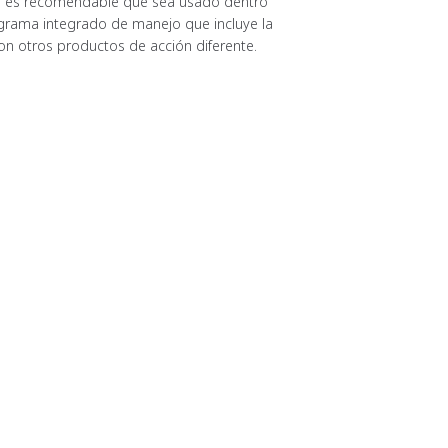
ia es recomendable que sea usado dentro
grama integrado de manejo que incluye la
on otros productos de acción diferente.