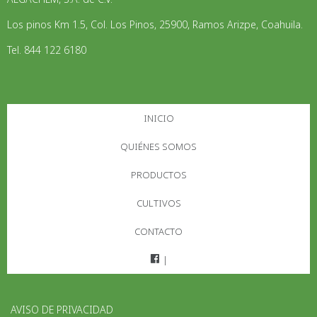
Los pinos Km 1.5, Col. Los Pinos, 25900, Ramos Arizpe, Coahuila.
Tel. 844 122 6180
INICIO
QUIÉNES SOMOS
PRODUCTOS
CULTIVOS
CONTACTO
|
AVISO DE PRIVACIDAD